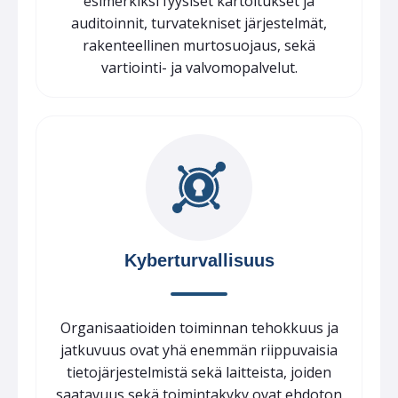
esimerkiksi fyysiset kartoitukset ja
auditoinnit, turvatekniset järjestelmät,
rakenteellinen murtosuojaus, sekä
vartiointi- ja valvomopalvelut.
Kyberturvallisuus
Organisaatioiden toiminnan tehokkuus ja
jatkuvuus ovat yhä enemmän riippuvaisia
tietojärjestelmistä sekä laitteista, joiden
saatavuus sekä toimintakyky ovat ehdoton