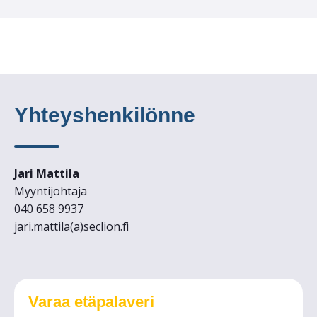
Yhteyshenkilönne
Jari Mattila
Myyntijohtaja
040 658 9937
jari.mattila(a)seclion.fi
Varaa etäpalaveri