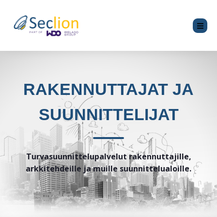
RAKENNUTTAJAT JA
SUUNNITTELIJAT
Turvasuunnittelupalvelut rakennuttajille,
arkkitehdeille ja muille suunnittelualoille.