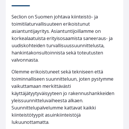
Seclion on Suomen johtava kiinteistö- ja
toimitilaturvallisuuteen erikoistunut
asiantuntijayritys. Asiantuntijoillamme on
korkealaatuista erityisosaamista saneeraus- ja
uudiskohteiden turvallisuussuunnittelusta,
hankintakonsultoinnista sekä toteutusten
valvonnasta.
Olemme erikoistuneet sekä tekniseen että
toiminnalliseen suunnitteluun, joten pystymme
vaikuttamaan merkittävästi
käyttäjätyytyväisyyteen jo rakennushankkeiden
yleissuunnitteluvaiheesta alkaen.
Suunnittelupalvelumme kattavat kaikki
kiinteistötyypit asuinkiinteistöjä
lukuunottamatta.